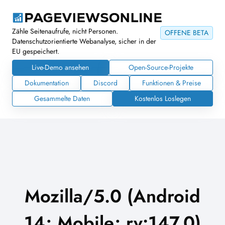
Zähle Seitenaufrufe, nicht Personen.
OFFENE BETA
Datenschutzorientierte Webanalyse, sicher in der
EU gespeichert.
Live-Demo ansehen
Open-Source-Projekte
Dokumentation
Discord
Funktionen & Preise
Gesammelte Daten
Kostenlos Loslegen
Mozilla/5.0 (Android
14; Mobile; rv:147.0)