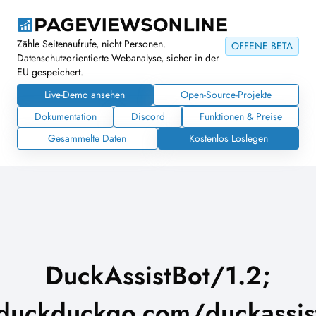
Zähle Seitenaufrufe, nicht Personen.
OFFENE BETA
Datenschutzorientierte Webanalyse, sicher in der
EU gespeichert.
Live-Demo ansehen
Open-Source-Projekte
Dokumentation
Discord
Funktionen & Preise
Gesammelte Daten
Kostenlos Loslegen
DuckAssistBot/1.2;
/duckduckgo.com/duckassist