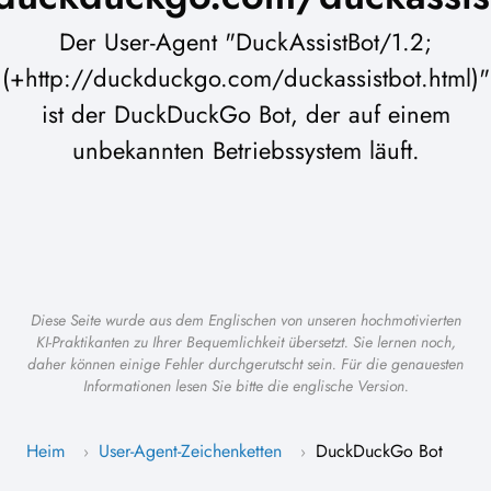
Der User-Agent "DuckAssistBot/1.2;
(+http://duckduckgo.com/duckassistbot.html)"
ist der DuckDuckGo Bot, der auf einem
unbekannten Betriebssystem läuft.
Diese Seite wurde aus dem Englischen von unseren hochmotivierten
KI-Praktikanten zu Ihrer Bequemlichkeit übersetzt. Sie lernen noch,
daher können einige Fehler durchgerutscht sein. Für die genauesten
Informationen lesen Sie bitte die englische Version.
Heim
User-Agent-Zeichenketten
DuckDuckGo Bot
›
›