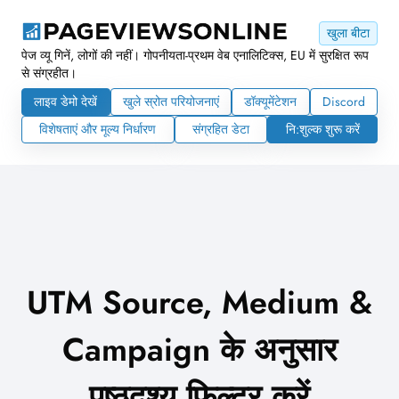
खुला बीटा
पेज व्यू गिनें, लोगों की नहीं। गोपनीयता-प्रथम वेब एनालिटिक्स, EU में सुरक्षित रूप
से संग्रहीत।
लाइव डेमो देखें
खुले स्रोत परियोजनाएं
डॉक्यूमेंटेशन
Discord
विशेषताएं और मूल्य निर्धारण
संग्रहित डेटा
नि:शुल्क शुरू करें
UTM Source, Medium &
Campaign के अनुसार
पृष्ठदृश्य फ़िल्टर करें