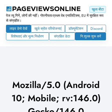
खुला बीटा
पेज व्यू गिनें, लोगों की नहीं। गोपनीयता-प्रथम वेब एनालिटिक्स, EU में सुरक्षित रूप
से संग्रहीत।
लाइव डेमो देखें
खुले स्रोत परियोजनाएं
डॉक्यूमेंटेशन
Discord
विशेषताएं और मूल्य निर्धारण
संग्रहित डेटा
नि:शुल्क शुरू करें
Mozilla/5.0 (Android
10; Mobile; rv:146.0)
Gecko/146.0