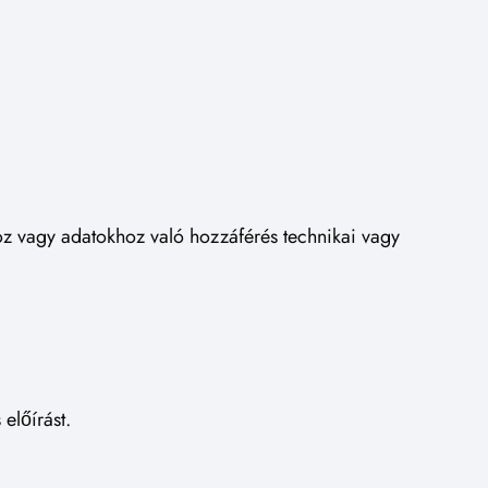
oz vagy adatokhoz való hozzáférés technikai vagy
előírást.