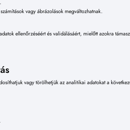
.
, számítások vagy ábrázolások megváltozhatnak.
i adatok ellenőrzéséért és validálásáért, mielőtt azokra táma
ás
osíthatjuk vagy törölhetjük az analitikai adatokat a következ
t