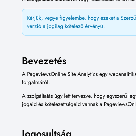
Kérjük, vegye figyelembe, hogy ezeket a Szerződ
verzió a jogilag kötelező érvényű.
Bevezetés
A PageviewsOnline Site Analytics egy webanalitikai 
forgalmáról.
A szolgáltatás úgy lett tervezve, hogy egyszerű leg
jogaid és kötelezettségeid vannak a PageviewsOnlin
Jogosultság