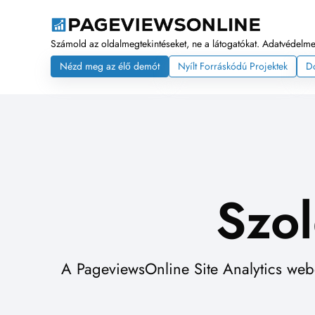
Számold az oldalmegtekintéseket, ne a látogatókat. Adatvédelme
Nézd meg az élő demót
Nyílt Forráskódú Projektek
D
Szol
A PageviewsOnline Site Analytics webo