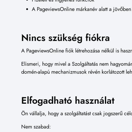
A PageviewsOnline márkanév alatt a jövőben k
Nincs szükség fiókra
A PageviewsOnline fiók létrehozása nélkül is haszn
Elismeri, hogy mivel a Szolgáltatás nem hagyomán
domén-alapú mechanizmusok révén korlátozott leh
Elfogadható használat
Ön vállalja, hogy a szolgáltatást csak jogszerű cél
Nem szabad: