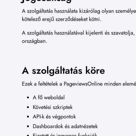
A szolgáltatás használata kizárólag olyan személye
kötelező erejű szerződéseket kötni.
A szolgáltatás használatával kijelenti és szavatol
országban.
A szolgáltatás köre
Ezek a feltételek a PageviewsOnline minden elemé
A fő weboldal
Követési szkriptek
API-k és végpontok
Dashboardok és adatnézetek
Fizetett és ingyenes funkciók