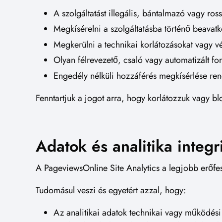
A szolgáltatást illegális, bántalmazó vagy ros
Megkísérelni a szolgáltatásba történő beavatk
Megkerülni a technikai korlátozásokat vagy v
Olyan félrevezető, csaló vagy automatizált f
Engedély nélküli hozzáférés megkísérlése ren
Fenntartjuk a jogot arra, hogy korlátozzuk vagy blo
Adatok és analitika integr
A PageviewsOnline Site Analytics a legjobb erőfeszí
Tudomásul veszi és egyetért azzal, hogy:
Az analitikai adatok technikai vagy működési