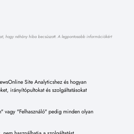
lhat, hogy néhány hiba becsúszott. A legpontosabb információkért
iewsOnline Site Analyticshez és hogyan
ket, irányítópultokat és szolgáltatásokat
Ön" vagy "Felhasználó" pedig minden olyan
, nem használhatja a szolgáltatást.