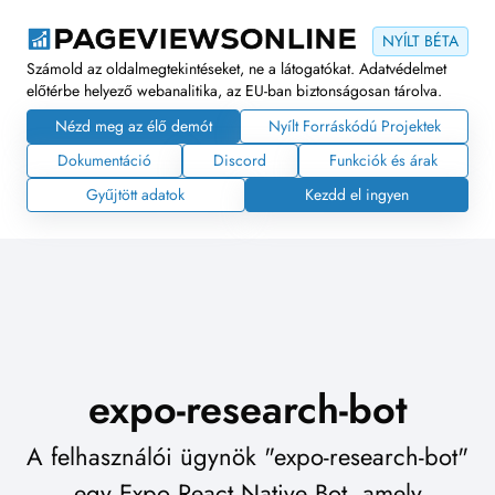
NYÍLT BÉTA
Számold az oldalmegtekintéseket, ne a látogatókat. Adatvédelmet
előtérbe helyező webanalitika, az EU-ban biztonságosan tárolva.
Nézd meg az élő demót
Nyílt Forráskódú Projektek
Dokumentáció
Discord
Funkciók és árak
Gyűjtött adatok
Kezdd el ingyen
expo-research-bot
A felhasználói ügynök "expo-research-bot"
egy Expo React Native Bot, amely