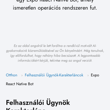
ismeretlen operációs rendszeren fut.
Ez az oldal angolról le lett fordítva a rendkívül motivált AI-
gyakornokaink közreműködésével az Ön kényelméért. Még tanulnak,
így előfordulhat, hogy néhány hiba becsúszott. A legpontosabb
információkért kérjük, tekintse meg az angol verziót.
Otthon
Felhasználói Ügynök-Karakterláncok
Expo
›
›
React Native Bot
Felhasználói Ügynök