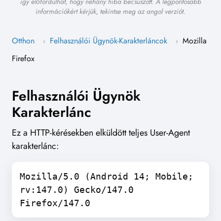
így előfordulhat, hogy néhány hiba becsúszott. A legpontosabb
információkért kérjük, tekintse meg az angol verziót.
Otthon
Felhasználói Ügynök-Karakterláncok
Mozilla
›
›
Firefox
Felhasználói Ügynök
Karakterlánc
Ez a HTTP-kérésekben elküldött teljes User-Agent
karakterlánc:
Mozilla/5.0 (Android 14; Mobile;
rv:147.0) Gecko/147.0
Firefox/147.0