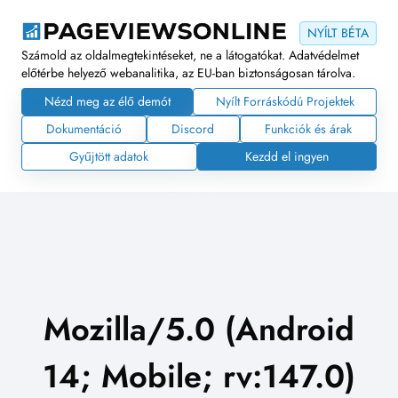
NYÍLT BÉTA
Számold az oldalmegtekintéseket, ne a látogatókat. Adatvédelmet
előtérbe helyező webanalitika, az EU-ban biztonságosan tárolva.
Nézd meg az élő demót
Nyílt Forráskódú Projektek
Dokumentáció
Discord
Funkciók és árak
Gyűjtött adatok
Kezdd el ingyen
Mozilla/5.0 (Android
14; Mobile; rv:147.0)