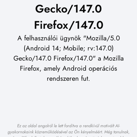
Gecko/147.0
Firefox/147.0
A felhasználói ügynök "Mozilla/5.0
(Android 14; Mobile; rv:147.0)
Gecko/147.0 Firefox/147.0" a Mozilla
Firefox, amely Android operációs
rendszeren fut.
Ez az oldal angolról le lett fordítva a rendkívül motivált AI-
gyakornokaink közreműködésével az Ön kényelméért. Még tanulnak,