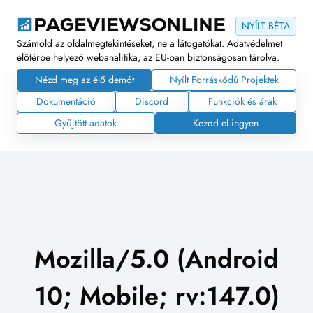
NYÍLT BÉTA
Számold az oldalmegtekintéseket, ne a látogatókat. Adatvédelmet
előtérbe helyező webanalitika, az EU-ban biztonságosan tárolva.
Nézd meg az élő demót
Nyílt Forráskódú Projektek
Dokumentáció
Discord
Funkciók és árak
Gyűjtött adatok
Kezdd el ingyen
Mozilla/5.0 (Android
10; Mobile; rv:147.0)