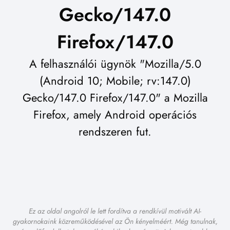
Gecko/147.0
Firefox/147.0
A felhasználói ügynök "Mozilla/5.0
(Android 10; Mobile; rv:147.0)
Gecko/147.0 Firefox/147.0" a Mozilla
Firefox, amely Android operációs
rendszeren fut.
Ez az oldal angolról le lett fordítva a rendkívül motivált AI-
gyakornokaink közreműködésével az Ön kényelméért. Még tanulnak,