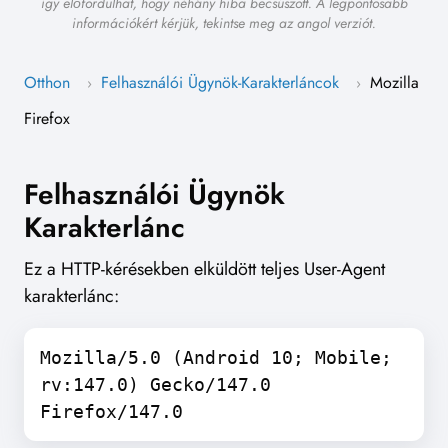
így előfordulhat, hogy néhány hiba becsúszott. A legpontosabb
információkért kérjük, tekintse meg az angol verziót.
Otthon
Felhasználói Ügynök-Karakterláncok
Mozilla
›
›
Firefox
Felhasználói Ügynök
Karakterlánc
Ez a HTTP-kérésekben elküldött teljes User-Agent
karakterlánc:
Mozilla/5.0 (Android 10; Mobile;
rv:147.0) Gecko/147.0
Firefox/147.0