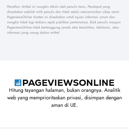
Penafian: Artikel ini mungkin ditulis oleh penulis tamu. Pendapat yang
dinyatakan adalah milik penulis dan tidak selalu mencerminkan sikap resmi
PageviewsOnline. Konten ini disediakan untuk tujuan informasi umum dan
mungkin tidak lagi terbaru sejak publikasi pertamanya. Baik penulis maupun
PageviewsOnline tidak bertanggung jawab atas kesalahan, kelalaian, atau
informasi yang usang dalam artikel.
Hitung tayangan halaman, bukan orangnya. Analitik
web yang memprioritaskan privasi, disimpan dengan
aman di UE.