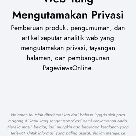
Mengutamakan Privasi
Pembaruan produk, pengumuman, dan
artikel seputar analitik web yang
mengutamakan privasi, tayangan
halaman, dan pembangunan
PageviewsOnline.
Halaman ini telah diterjemahkan dari bahasa Inggris oleh para
magang AI kami yang sangat termotivasi demi kenyamanan Anda.
Mereka masih belajar, jadi mungkin ada beberapa kesalahan yang
terlewat. Untuk informasi yang paling akurat, silakan merujuk ke