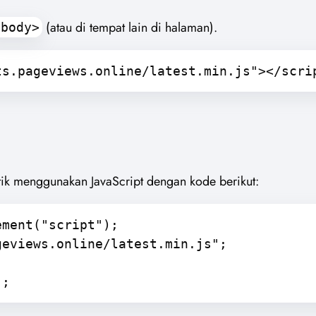
(atau di tempat lain di halaman).
/body>
ts.pageviews.online/latest.min.js"></scri
tik menggunakan JavaScript dengan kode berikut:
ement("script");
geviews.online/latest.min.js";
);