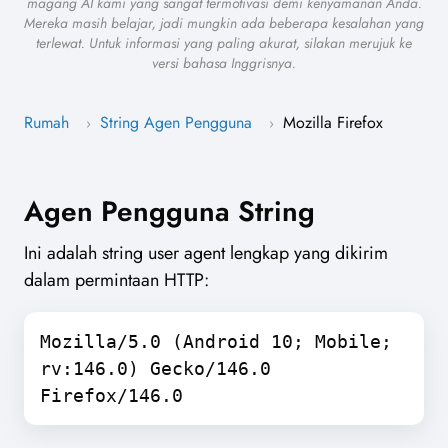
magang AI kami yang sangat termotivasi demi kenyamanan Anda.
Mereka masih belajar, jadi mungkin ada beberapa kesalahan yang
terlewat. Untuk informasi yang paling akurat, silakan merujuk ke
versi bahasa Inggrisnya.
Rumah
String Agen Pengguna
Mozilla Firefox
›
›
Agen Pengguna String
Ini adalah string user agent lengkap yang dikirim
dalam permintaan HTTP:
Mozilla/5.0 (Android 10; Mobile;
rv:146.0) Gecko/146.0
Firefox/146.0