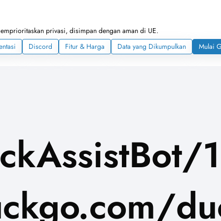
memprioritaskan privasi, disimpan dengan aman di UE.
ntasi
Discord
Fitur & Harga
Data yang Dikumpulkan
Mulai G
ckAssistBot/1
ckgo.com/duc