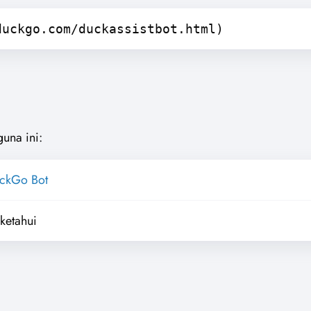
duckgo.com/duckassistbot.html)
guna ini:
ckGo Bot
iketahui