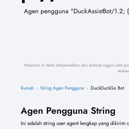
Agen pengguna "DuckAssistBot/1.2; (
Halaman ini telah diterjemahkan dari bahasa Inggris oleh 
terlew
Rumah
String Agen Pengguna
DuckDuckGo Bot
›
›
Agen Pengguna String
Ini adalah string user agent lengkap yang dikiri