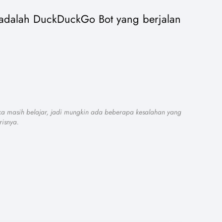
 adalah DuckDuckGo Bot yang berjalan
ka masih belajar, jadi mungkin ada beberapa kesalahan yang
risnya.