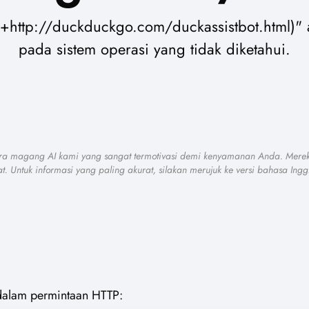
+http://duckduckgo.com/duckassistbot.html)"
pada sistem operasi yang tidak diketahui.
para magang AI kami yang sangat termotivasi demi kenyamanan Anda. Mere
at. Untuk informasi yang paling akurat, silakan merujuk ke versi bahasa Ingg
m dalam permintaan HTTP: