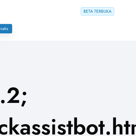
BETA TERBUKA
ratis
.2;
kassistbot.ht