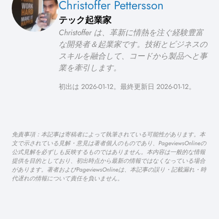
Christoffer Pettersson
テック起業家
Christoffer は、革新に情熱を注ぐ経験豊富
な開発者＆起業家です。技術とビジネスの
スキルを融合して、コードから製品へと事
業を牽引します。
初出は 2026-01-12。最終更新日 2026-01-12。
免責事項：本記事は寄稿者によって執筆されている可能性があります。本
文で示されている見解・意見は著者個人のものであり、PageviewsOnlineの
公式見解を必ずしも反映するものではありません。本内容は一般的な情報
提供を目的としており、初出時点から最新の情報ではなくなっている場合
があります。著者およびPageviewsOnlineは、本記事の誤り・記載漏れ・時
代遅れの情報について責任を負いません。