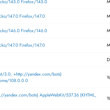
ecko/145.0 Firefox/145.0
M
cko/147.0 Firefox/147.0
M
ecko/146.0 Firefox/146.0
M
cko/147.0 Firefox/147.0
M
D
ot/3.0; +http://yandex.com/bots)
Y
rome/108.0.0.0
tp://yandex.com/bots) AppleWebKit/537.36 (KHTML,
Y