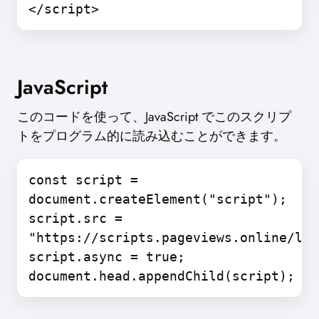
</script>
JavaScript
このコードを使って、JavaScript でこのスクリプ
トをプログラム的に読み込むことができます。
const script =
document.createElement("script");
script.src =
"https://scripts.pageviews.online/lat
script.async = true;
document.head.appendChild(script);