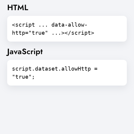
HTML
<script ... data-allow-
http="true" ...></script>
JavaScript
script.dataset.allowHttp =
"true";