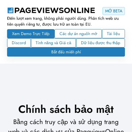
MỞ BETA
Đếm lượt xem trang, không phải người dùng. Phân tích web ưu
tiên quyền riêng tư, được lưu trữ an toàn tại EU.
Xem Demo Trực Tiếp
Các dự án nguồn mở
Tài liệu
Discord
Tính năng và Giá cả
Dữ liệu được thu thập
Bắt đầu miễn phí
Chính sách bảo mật
Bằng cách truy cập và sử dụng trang
web và các dịch vụ của PageviewsOnline