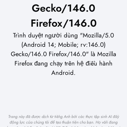
Gecko/146.0
Firefox/146.0
Trình duyệt người dùng "Mozilla/5.0
(Android 14; Mobile; rv:146.0)
Gecko/146.0 Firefox/146.0" là Mozilla
Firefox đang chạy trên hệ điều hành
Android.
Trang này đã được dịch từ tiếng Anh bởi các thực tập sinh AI đầy
động lực của chúng tôi để tạo thuận tiện cho bạn. Họ vẫn đang