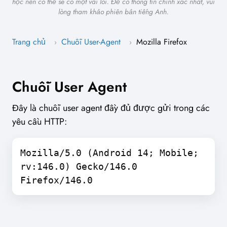
học nên có thể sẽ có một vài lỗi. Để có thông tin chính xác nhất, vui
lòng tham khảo phiên bản tiếng Anh.
Trang chủ
Chuỗi User-Agent
Mozilla Firefox
›
›
Chuỗi User Agent
Đây là chuỗi user agent đầy đủ được gửi trong các
yêu cầu HTTP:
Mozilla/5.0 (Android 14; Mobile;
rv:146.0) Gecko/146.0
Firefox/146.0