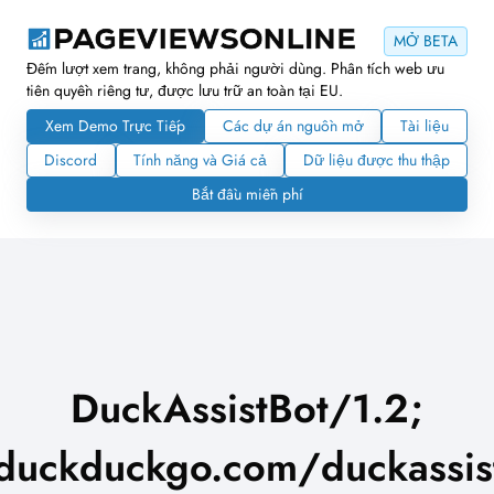
MỞ BETA
Đếm lượt xem trang, không phải người dùng. Phân tích web ưu
tiên quyền riêng tư, được lưu trữ an toàn tại EU.
Xem Demo Trực Tiếp
Các dự án nguồn mở
Tài liệu
Discord
Tính năng và Giá cả
Dữ liệu được thu thập
Bắt đầu miễn phí
DuckAssistBot/1.2;
/duckduckgo.com/duckassist