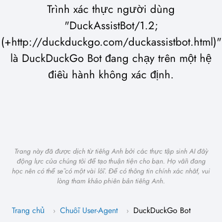
Trình xác thực người dùng
"DuckAssistBot/1.2;
(+http://duckduckgo.com/duckassistbot.html)"
là DuckDuckGo Bot đang chạy trên một hệ
điều hành không xác định.
Trang này đã được dịch từ tiếng Anh bởi các thực tập sinh AI đầy
động lực của chúng tôi để tạo thuận tiện cho bạn. Họ vẫn đang
học nên có thể sẽ có một vài lỗi. Để có thông tin chính xác nhất, vui
lòng tham khảo phiên bản tiếng Anh.
Trang chủ
Chuỗi User-Agent
DuckDuckGo Bot
›
›