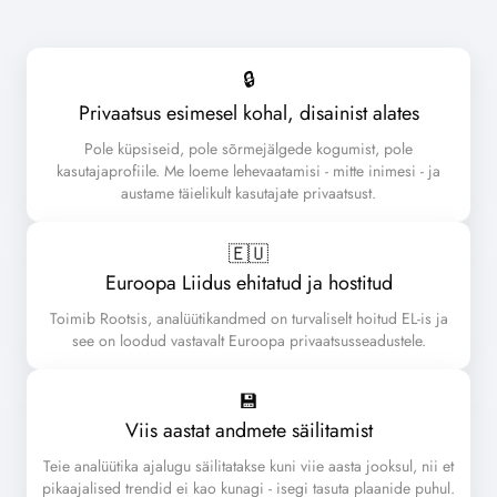
🔒
Privaatsus esimesel kohal, disainist alates
Pole küpsiseid, pole sõrmejälgede kogumist, pole
kasutajaprofiile. Me loeme lehevaatamisi - mitte inimesi - ja
austame täielikult kasutajate privaatsust.
🇪🇺️
Euroopa Liidus ehitatud ja hostitud
Toimib Rootsis, analüütikandmed on turvaliselt hoitud EL-is ja
see on loodud vastavalt Euroopa privaatsusseadustele.
💾
Viis aastat andmete säilitamist
Teie analüütika ajalugu säilitatakse kuni viie aasta jooksul, nii et
pikaajalised trendid ei kao kunagi - isegi tasuta plaanide puhul.