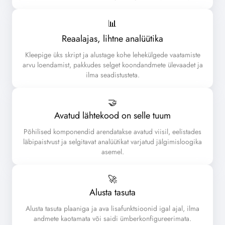
📊
Reaalajas, lihtne analüütika
Kleepige üks skript ja alustage kohe lehekülgede vaatamiste
arvu loendamist, pakkudes selget koondandmete ülevaadet ja
ilma seadistusteta.
🤝
Avatud lähtekood on selle tuum
Põhilised komponendid arendatakse avatud viisil, eelistades
läbipaistvust ja selgitavat analüütikat varjatud jälgimisloogika
asemel.
🚀
Alusta tasuta
Alusta tasuta plaaniga ja ava lisafunktsioonid igal ajal, ilma
andmete kaotamata või saidi ümberkonfigureerimata.