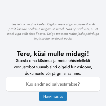
See leht on inglise keelest tõlgitud meie väga motiveeritud AI
praktikantide poolt teie mugavuse nimel. Nad õpivad veel, nii et
mõni viga võib sisse lipsata. Kõige täpsema teabe jaoks pöörduge
ingliskeelse versiooni poole.
Tere, küsi mulle midagi!
Sisesta oma küsimus ja meie tehisintellekti
vestlusrobot suunab sind õigeid funktsioone,
dokumente või järgmisi samme.
Hanki vastus