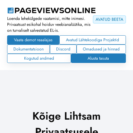
Loenda lehekülgede vaatamisi, mitte inimesi.
AVATUD BEETA
Privaatsust esikohal hoiduv veebianalüütika, mis
on turvaliselt salvestatud EL-is.
Vaata demot reaalajas
Avatud Lähtekoodiga Projektid
Dokumentatsioon
Discord
Omadused ja hinnad
Kogutud andmed
Alusta tasuta
Kõige Lihtsam
Privaatsusele