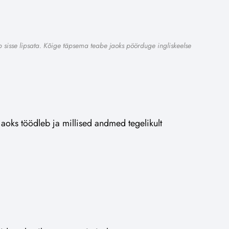
ib sisse lipsata. Kõige täpsema teabe jaoks pöörduge ingliskeelse
jaoks töödleb ja millised andmed tegelikult