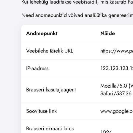
Kui lehekülg laaditakse veebisaidil, mis kasutab P
Need andmepunktid võivad analüütika genereerimise
Andmepunkt
Näide
Veebilehe täielik URL
https://www.p
IP-aadress
123.123.123.
Mozilla/5.0 
Brauseri kasutajaagent
Safari/537.36
Soovituse link
www.google.
Brauseri ekraani laius
1024