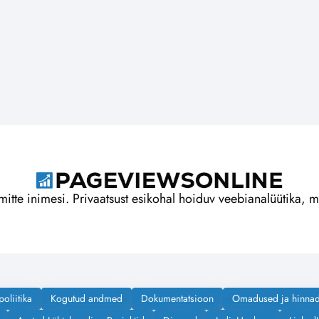
tte inimesi. Privaatsust esikohal hoiduv veebianalüütika, mis 
poliitika
Kogutud andmed
Dokumentatsioon
Omadused ja hinna