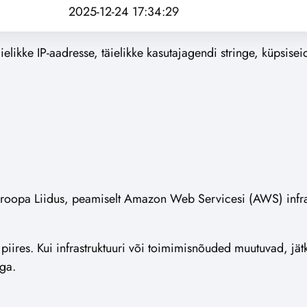
2025-12-24 17:34:29
ielikke IP-aadresse, täielikke kasutajagendi stringe, küpsisei
roopa Liidus, peamiselt Amazon Web Servicesi (AWS) infras
ires. Kui infrastruktuuri või toimimisnõuded muutuvad, jätk
ga.