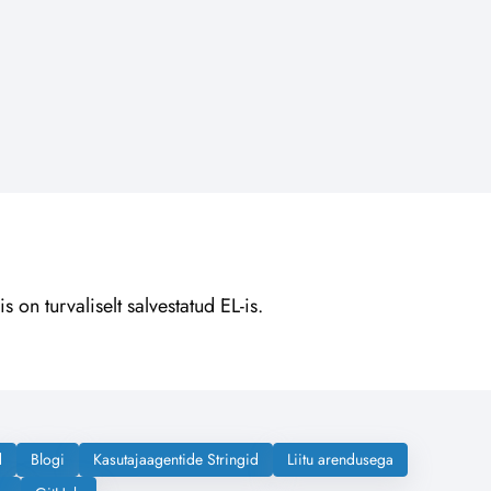
on turvaliselt salvestatud EL-is.
d
Blogi
Kasutajaagentide Stringid
Liitu arendusega