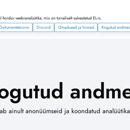
 hoiduv veebianalüütika, mis on turvaliselt salvestatud EL-is.
Dokumentatsioon
Discord
Omadused ja hinnad
Kogutud andme
ogutud andm
tab ainult anonüümseid ja koondatud analüütik