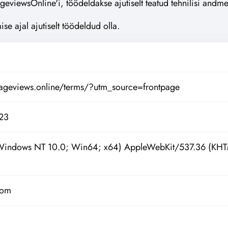
ageviewsOnline'i, töödeldakse ajutiselt teatud tehnilisi andm
 ajal ajutiselt töödeldud olla.
ageviews.online/terms/?utm_source=frontpage
123
(Windows NT 10.0; Win64; x64) AppleWebKit/537.36 (KHT
com