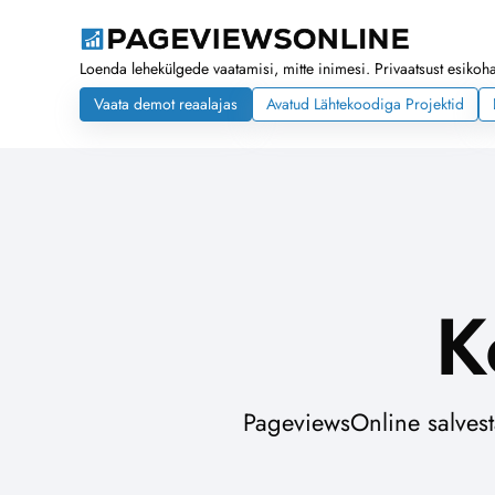
Loenda lehekülgede vaatamisi, mitte inimesi. Privaatsust esikohal
Vaata demot reaalajas
Avatud Lähtekoodiga Projektid
K
PageviewsOnline salves