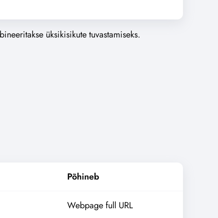
neeritakse üksikisikute tuvastamiseks.
Põhineb
Webpage full URL