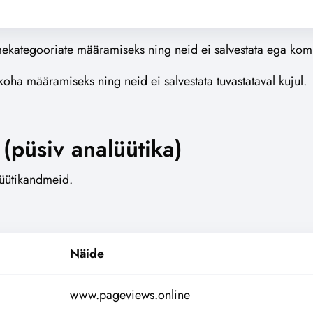
kategooriate määramiseks ning neid ei salvestata ega kombi
koha määramiseks ning neid ei salvestata tuvastataval kujul.
(püsiv analüütika)
üütikandmeid.
Näide
www.pageviews.online