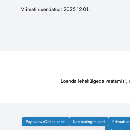
Viimati uuendatud: 2025-12-01.
Loenda lehekülgede vaatamisi, mi
PageviewsOnline kohta
Kasutustingimused
Privaatsus