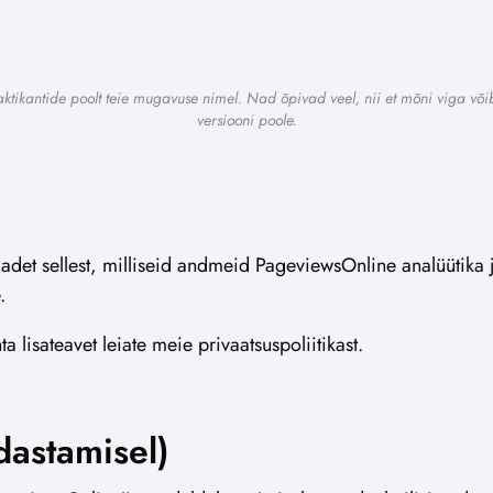
raktikantide poolt teie mugavuse nimel. Nad õpivad veel, nii et mõni viga võ
versiooni poole.
adet sellest, milliseid andmeid PageviewsOnline analüütika 
.
a lisateavet leiate meie privaatsuspoliitikast.
astamisel)