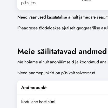
pikslites
Need väärtused kasutatakse ainult jämedate seadme
IP-aadresse töödeldakse ajutiselt geograafilise asu
Meie säilitatavad andmed 
Me hoiame ainult anonüümseid ja koondatud anal
Need andmepunktid on püsivalt salvestatud.
Andmepunkt
Kodulehe hostinimi