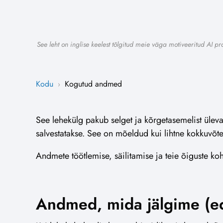
See leht on inglise keelest tõlgitud meie väga motiveeritud AI p
Kodu
Kogutud andmed
›
See lehekülg pakub selget ja kõrgetasemelist üleva
salvestatakse. See on mõeldud kui lihtne kokkuvõte
Andmete töötlemise, säilitamise ja teie õiguste koht
Andmed, mida jälgime (ed