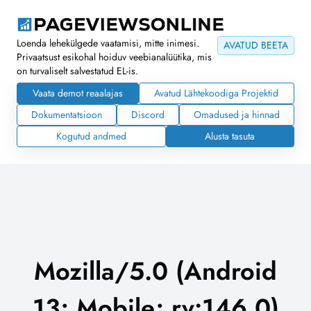
Loenda lehekülgede vaatamisi, mitte inimesi.
AVATUD BEETA
Privaatsust esikohal hoiduv veebianalüütika, mis
on turvaliselt salvestatud EL-is.
Vaata demot reaalajas
Avatud Lähtekoodiga Projektid
Dokumentatsioon
Discord
Omadused ja hinnad
Kogutud andmed
Alusta tasuta
Mozilla/5.0 (Android
13; Mobile; rv:146.0)