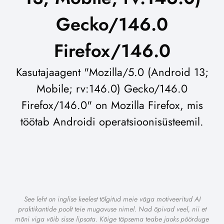
Gecko/146.0
Firefox/146.0
Kasutajaagent "Mozilla/5.0 (Android 13;
Mobile; rv:146.0) Gecko/146.0
Firefox/146.0" on Mozilla Firefox, mis
töötab Androidi operatsioonisüsteemil.
See leht on inglise keelest tõlgitud meie väga motiveeritud AI
praktikantide poolt teie mugavuse nimel. Nad õpivad veel, nii et
mõni viga võib sisse lipsata. Kõige täpsema teabe jaoks pöörduge