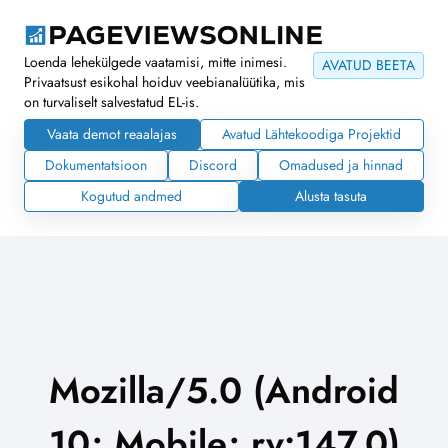
Loenda lehekülgede vaatamisi, mitte inimesi.
AVATUD BEETA
Privaatsust esikohal hoiduv veebianalüütika, mis
on turvaliselt salvestatud EL-is.
Vaata demot reaalajas
Avatud Lähtekoodiga Projektid
Dokumentatsioon
Discord
Omadused ja hinnad
Kogutud andmed
Alusta tasuta
Mozilla/5.0 (Android
10; Mobile; rv:147.0)