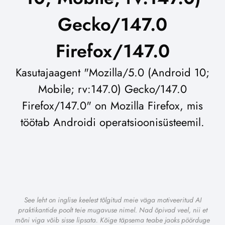
Gecko/147.0
Firefox/147.0
Kasutajaagent "Mozilla/5.0 (Android 10;
Mobile; rv:147.0) Gecko/147.0
Firefox/147.0" on Mozilla Firefox, mis
töötab Androidi operatsioonisüsteemil.
See leht on inglise keelest tõlgitud meie väga motiveeritud AI
praktikantide poolt teie mugavuse nimel. Nad õpivad veel, nii et
mõni viga võib sisse lipsata. Kõige täpsema teabe jaoks pöörduge