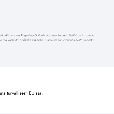
lttämättä vastaa PageviewsOnline'n virallista kantaa. Sisältö on tarkoitettu
 ota vastuuta artikkelin virheistä, puutteista tai vanhentuneesta tiedosta.
na turvallisesti EU:ssa.