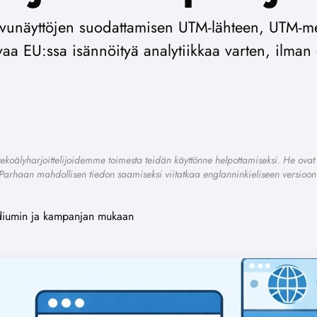
sivunäyttöjen suodattamisen UTM-lähteen, UTM
avaa EU:ssa isännöityä analytiikkaa varten, ilman 
ekoälyharjoittelijoidemme toimesta teidän käyttönne helpottamiseksi. He ovat 
Parhaan mahdollisen tiedon saamiseksi viitatkaa englanninkieliseen versioon
ediumin ja kampanjan mukaan