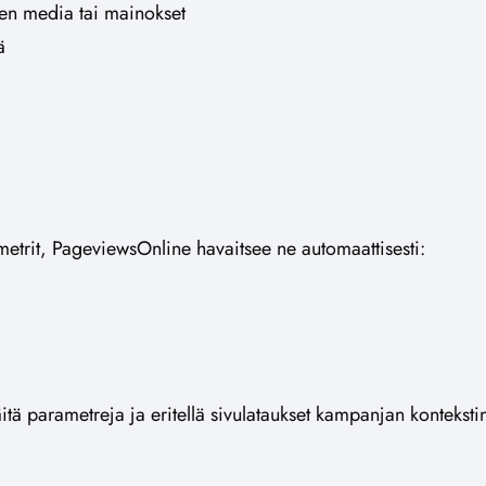
nen media tai mainokset
ä
ametrit, PageviewsOnline havaitsee ne automaattisesti:
äitä parametreja ja eritellä sivulataukset kampanjan konteksti