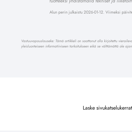
tuotteeksi yhdistämällä tekniset ja liiketoim
Alun perin julkaistu 2026-01-12. Viimeksi päivit
Vastuuvapauslauseke: Tämä artikkeli on saattanut olla kirjoitettu vieraileva
yleisluonteiseen informatiiviseen tarkoitukseen eikä se välttämättä ole aja
Laske sivukatselukerrat