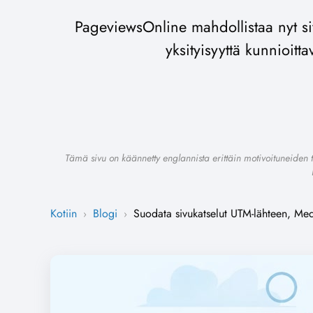
PageviewsOnline mahdollistaa nyt 
yksityisyyttä kunnioitt
Tämä sivu on käännetty englannista erittäin motivoituneiden t
Kotiin
Blogi
Suodata sivukatselut UTM-lähteen, M
›
›