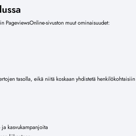
lussa
uin PageviewsOnline-sivuston muut ominaisuudet:
ojen tasolla, eikä niitä koskaan yhdistetä henkilökohtaisiin t
s- ja kasvukampanjoita