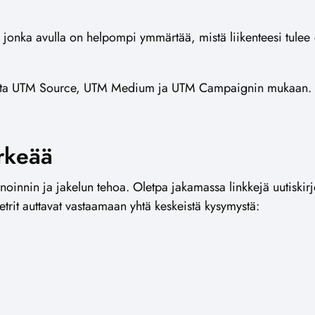
nka avulla on helpompi ymmärtää, mistä liikenteesi tulee –
amista UTM Source, UTM Medium ja UTM Campaignin mukaan.
rkeää
inoinnin ja jakelun tehoa. Oletpa jakamassa linkkejä uutiski
trit auttavat vastaamaan yhtä keskeistä kysymystä: