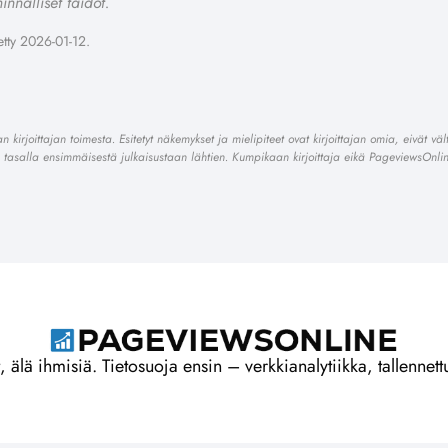
innalliset taidot.
etty 2026-01-12.
n kirjoittajan toimesta. Esitetyt näkemykset ja mielipiteet ovat kirjoittajan omia, eivät vä
n tasalla ensimmäisestä julkaisustaan lähtien. Kumpikaan kirjoittaja eikä PageviewsOnline
, älä ihmisiä. Tietosuoja ensin – verkkianalytiikka, tallennettu