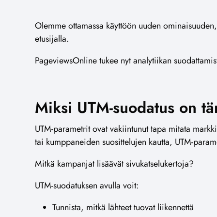
Olemme ottamassa käyttöön uuden ominaisuuden, jo
etusijalla.
PageviewsOnline tukee nyt analytiikan suodatt
Miksi UTM-suodatus on tä
UTM-parametrit ovat vakiintunut tapa mitata markk
tai kumppaneiden suosittelujen kautta, UTM-parame
Mitkä kampanjat lisäävät sivukatselukertoja?
UTM-suodatuksen avulla voit:
Tunnista, mitkä lähteet tuovat liikennettä