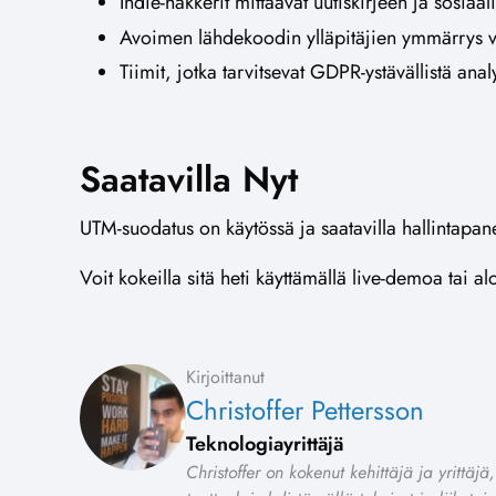
Indie-hakkerit mittaavat uutiskirjeen ja sosiaal
Avoimen lähdekoodin ylläpitäjien ymmärrys vi
Tiimit, jotka tarvitsevat GDPR-ystävällistä an
Saatavilla Nyt
UTM-suodatus on käytössä ja saatavilla hallintapan
Voit kokeilla sitä heti käyttämällä live-demoa tai a
Kirjoittanut
Christoffer Pettersson
Teknologiayrittäjä
Christoffer on kokenut kehittäjä ja yrittäj