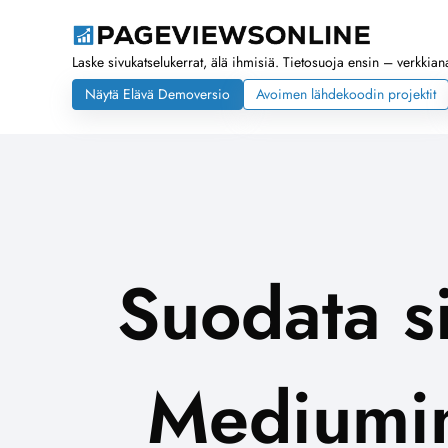
Laske sivukatselukerrat, älä ihmisiä. Tietosuoja ensin – verkkianal
Näytä Elävä Demoversio
Avoimen lähdekoodin projektit
Suodata s
Mediumin