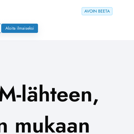
AVOIN BEETA
Aloita ilmaiseksi
M-lähteen,
an mukaan