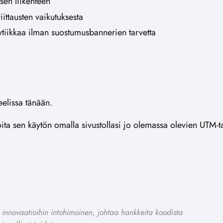
isen liikenteen
ittausten vaikutuksesta
alytiikkaa ilman suostumusbannerien tarvetta
eelissa tänään.
loita sen käytön omalla sivustollasi jo olemassa olevien UTM-ta
ä, innovaatioihin intohimoinen, johtaa hankkeita koodista