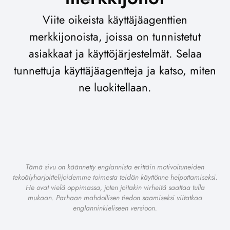
Viite oikeista käyttäjäagenttien
merkkijonoista, joissa on tunnistetut
asiakkaat ja käyttöjärjestelmät. Selaa
tunnettuja käyttäjäagentteja ja katso, miten
ne luokitellaan.
Tämä sivu on käännetty englannista erittäin motivoituneiden
tekoälyharjoittelijoidemme toimesta teidän käyttönne helpottamiseksi.
He ovat vielä oppimassa, joten joitakin virheitä saattaa tulla
mukaan. Parhaan mahdollisen tiedon saamiseksi viitatkaa
englanninkieliseen versioon.