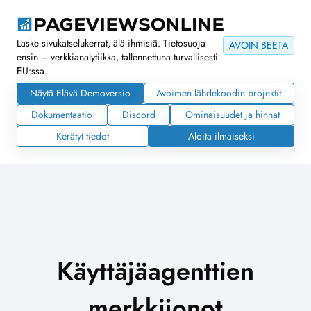
Laske sivukatselukerrat, älä ihmisiä. Tietosuoja
AVOIN BEETA
ensin – verkkianalytiikka, tallennettuna turvallisesti
EU:ssa.
Näytä Elävä Demoversio
Avoimen lähdekoodin projektit
Dokumentaatio
Discord
Ominaisuudet ja hinnat
Kerätyt tiedot
Aloita ilmaiseksi
Käyttäjäagenttien
merkkijonot