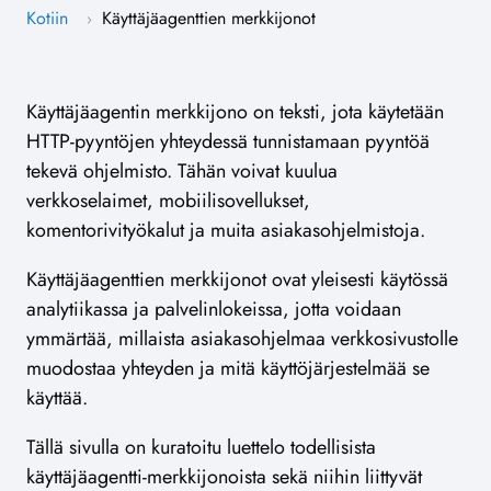
Kotiin
Käyttäjäagenttien merkkijonot
›
Käyttäjäagentin merkkijono on teksti, jota käytetään
HTTP-pyyntöjen yhteydessä tunnistamaan pyyntöä
tekevä ohjelmisto. Tähän voivat kuulua
verkkoselaimet, mobiilisovellukset,
komentorivityökalut ja muita asiakasohjelmistoja.
Käyttäjäagenttien merkkijonot ovat yleisesti käytössä
analytiikassa ja palvelinlokeissa, jotta voidaan
ymmärtää, millaista asiakasohjelmaa verkkosivustolle
muodostaa yhteyden ja mitä käyttöjärjestelmää se
käyttää.
Tällä sivulla on kuratoitu luettelo todellisista
käyttäjäagentti-merkkijonoista sekä niihin liittyvät