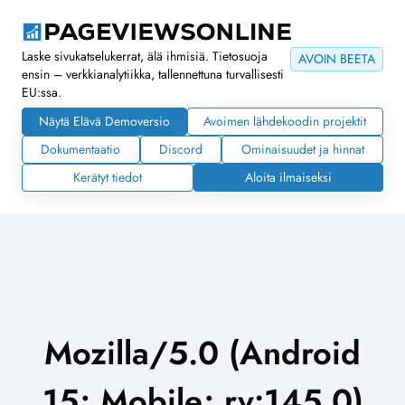
Laske sivukatselukerrat, älä ihmisiä. Tietosuoja
AVOIN BEETA
ensin – verkkianalytiikka, tallennettuna turvallisesti
EU:ssa.
Näytä Elävä Demoversio
Avoimen lähdekoodin projektit
Dokumentaatio
Discord
Ominaisuudet ja hinnat
Kerätyt tiedot
Aloita ilmaiseksi
Mozilla/5.0 (Android
15; Mobile; rv:145.0)