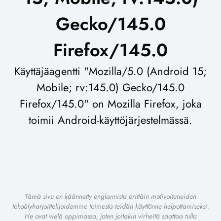
Gecko/145.0
Firefox/145.0
Käyttäjäagentti "Mozilla/5.0 (Android 15;
Mobile; rv:145.0) Gecko/145.0
Firefox/145.0" on Mozilla Firefox, joka
toimii Android-käyttöjärjestelmässä.
Tämä sivu on käännetty englannista erittäin motivoituneiden
tekoälyharjoittelijoidemme toimesta teidän käyttönne helpottamiseksi.
He ovat vielä oppimassa, joten joitakin virheitä saattaa tulla