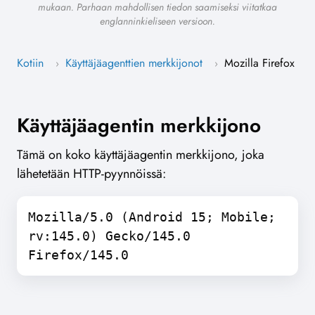
mukaan. Parhaan mahdollisen tiedon saamiseksi viitatkaa
englanninkieliseen versioon.
Kotiin
Käyttäjäagenttien merkkijonot
Mozilla Firefox
›
›
Käyttäjäagentin merkkijono
Tämä on koko käyttäjäagentin merkkijono, joka
lähetetään HTTP-pyynnöissä:
Mozilla/5.0 (Android 15; Mobile;
rv:145.0) Gecko/145.0
Firefox/145.0