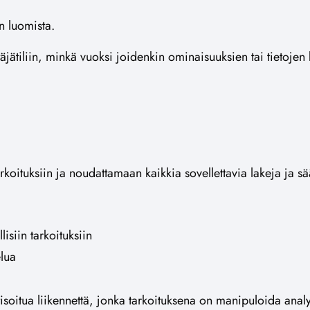
n luomista.
täjätiliin, minkä vuoksi joidenkin ominaisuuksien tai tietojen 
.
arkoituksiin ja noudattamaan kaikkia sovellettavia lakeja ja s
lisiin tarkoituksiin
elua
isoitua liikennettä, jonka tarkoituksena on manipuloida analyt