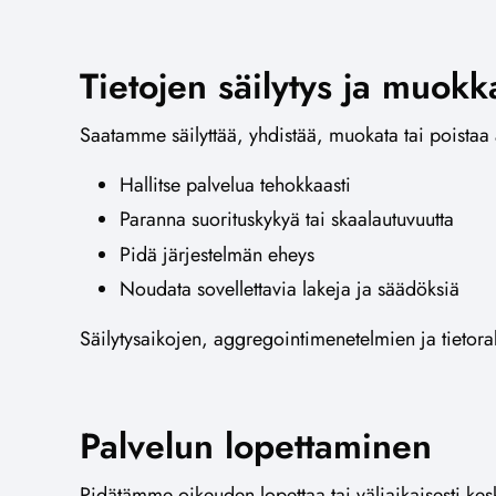
Tietojen säilytys ja muokk
Saatamme säilyttää, yhdistää, muokata tai poistaa 
Hallitse palvelua tehokkaasti
Paranna suorituskykyä tai skaalautuvuutta
Pidä järjestelmän eheys
Noudata sovellettavia lakeja ja säädöksiä
Säilytysaikojen, aggregointimenetelmien ja tietora
Palvelun lopettaminen
Pidätämme oikeuden lopettaa tai väliaikaisesti kesk