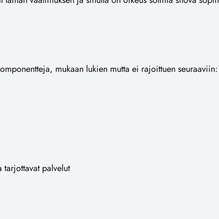
ytät tämän vaatimuksen ja sinulla on oikeus solmia sitova sop
mponentteja, mukaan lukien mutta ei rajoittuen seuraaviin:
tarjottavat palvelut