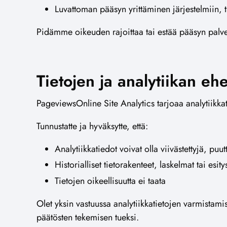
Luvattoman pääsyn yrittäminen järjestelmiin, tie
Pidämme oikeuden rajoittaa tai estää pääsyn palvel
Tietojen ja analytiikan eh
PageviewsOnline Site Analytics tarjoaa analytiik
Tunnustatte ja hyväksytte, että:
Analytiikkatiedot voivat olla viivästettyjä, puutt
Historialliset tietorakenteet, laskelmat tai esi
Tietojen oikeellisuutta ei taata
Olet yksin vastuussa analytiikkatietojen varmistamis
päätösten tekemisen tueksi.