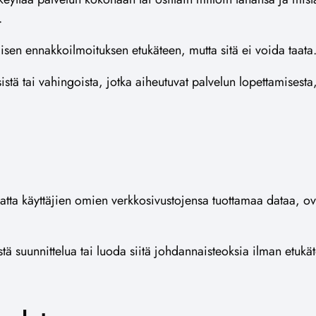
.
sen ennakkoilmoituksen etukäteen, mutta sitä ei voida taata
stä tai vahingoista, jotka aiheutuvat palvelun lopettamisesta
matta käyttäjien omien verkkosivustojensa tuottamaa dataa, o
stä suunnittelua tai luoda siitä johdannaisteoksia ilman etuk