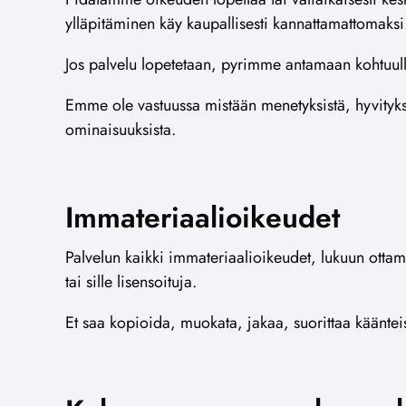
ylläpitäminen käy kaupallisesti kannattamattomaksi
Jos palvelu lopetetaan, pyrimme antamaan kohtuulli
Emme ole vastuussa mistään menetyksistä, hyvityksi
ominaisuuksista.
Immateriaalioikeudet
Palvelun kaikki immateriaalioikeudet, lukuun otta
tai sille lisensoituja.
Et saa kopioida, muokata, jakaa, suorittaa kääntei