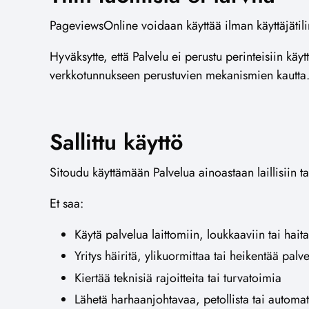
PageviewsOnline voidaan käyttää ilman käyttäjätili
Hyväksytte, että Palvelu ei perustu perinteisiin käyt
verkkotunnukseen perustuvien mekanismien kautta
Sallittu käyttö
Sitoudu käyttämään Palvelua ainoastaan laillisiin t
Et saa:
Käytä palvelua laittomiin, loukkaaviin tai haital
Yritys häiritä, ylikuormittaa tai heikentää palv
Kiertää teknisiä rajoitteita tai turvatoimia
Lähetä harhaanjohtavaa, petollista tai automat