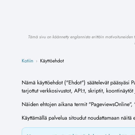
Tämä sivu on käännetty englannista erittäin motivoituneiden t
Kotiin
Käyttöehdot
›
Nämä käyttöehdot ("Ehdot") säätelevät pääsyäsi Pa
tarjottut verkkosivustot, API:t, skriptit, koontinäytö
Näiden ehtojen aikana termit "PageviewsOnline", "m
Käyttämällä palvelua sitoudut noudattamaan näitä eh