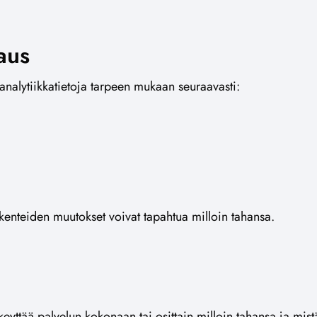
aus
analytiikkatietoja tarpeen mukaan seuraavasti:
kenteiden muutokset voivat tapahtua milloin tahansa.
eyttää palvelun kokonaan tai osittain milloin tahansa ja mist