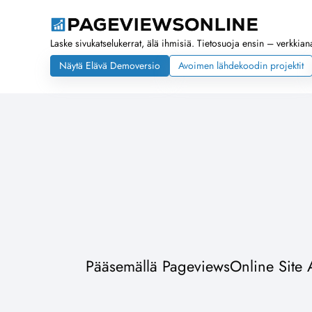
Laske sivukatselukerrat, älä ihmisiä. Tietosuoja ensin – verkkianal
Näytä Elävä Demoversio
Avoimen lähdekoodin projektit
Pääsemällä PageviewsOnline Site An