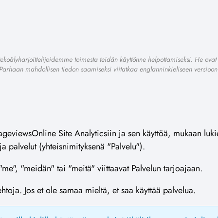
ekoälyharjoittelijoidemme toimesta teidän käyttönne helpottamiseksi. He ovat 
Parhaan mahdollisen tiedon saamiseksi viitatkaa englanninkieliseen versioon
geviewsOnline Site Analyticsiin ja sen käyttöä, mukaan luki
t ja palvelut (yhteisnimityksenä "Palvelu").
e", "meidän" tai "meitä" viittaavat Palvelun tarjoajaan.
toja. Jos et ole samaa mieltä, et saa käyttää palvelua.