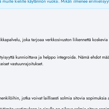
uille kielille käytännön vuoksi. Mikäli ilmenee erimielisyyk
kkapalvelu, joka tarjoaa verkkosivuston liikennettä koskevia 
tyisyyttä kunnioittava ja helppo integroida. Nämä ehdot määrit
eiset vastuunrajoitukset.
 henkilöihin, jotka voivat laillisesti solmia sitovia sopimuksi