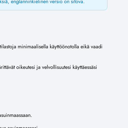
siä, englanninkielinen versio on sitova.
tilastoja minimaalisella käyttöönotolla eikä vaadi
tävät oikeutesi ja velvollisuutesi käyttäessäsi
a asuinmaassaan.