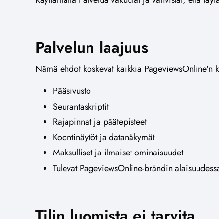
Käyttämällä Palvelua vakuutat ja vahvistat, että tä
Palvelun laajuus
Nämä ehdot koskevat kaikkia PageviewsOnline'n ko
Pääsivusto
Seurantaskriptit
Rajapinnat ja päätepisteet
Koontinäytöt ja datanäkymät
Maksulliset ja ilmaiset ominaisuudet
Tulevat PageviewsOnline-brändin alaisuudessa 
Tilin luomista ei tarvita