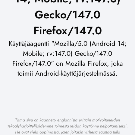
Gecko/147.0
Firefox/147.0
Käyttäjäagentti "Mozilla/5.0 (Android 14;
Mobile; rv:147.0) Gecko/147.0
Firefox/147.0" on Mozilla Firefox, joka
toimii Android-käyttöjärjestelmässä.
Tämä sivu on käännetty englannista erittäin motivoituneiden
tekoälyharjoittelijoidemme toimesta teidän käyttönne helpottamiseksi.
He ovat vielä oppimassa, joten joitakin virheitä saattaa tulla