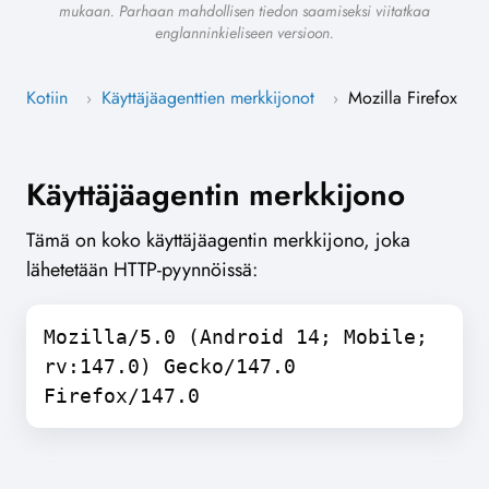
mukaan. Parhaan mahdollisen tiedon saamiseksi viitatkaa
englanninkieliseen versioon.
Kotiin
Käyttäjäagenttien merkkijonot
Mozilla Firefox
›
›
Käyttäjäagentin merkkijono
Tämä on koko käyttäjäagentin merkkijono, joka
lähetetään HTTP-pyynnöissä:
Mozilla/5.0 (Android 14; Mobile;
rv:147.0) Gecko/147.0
Firefox/147.0