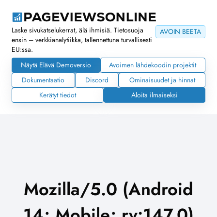
Laske sivukatselukerrat, älä ihmisiä. Tietosuoja
AVOIN BEETA
ensin – verkkianalytiikka, tallennettuna turvallisesti
EU:ssa.
Näytä Elävä Demoversio
Avoimen lähdekoodin projektit
Dokumentaatio
Discord
Ominaisuudet ja hinnat
Kerätyt tiedot
Aloita ilmaiseksi
Mozilla/5.0 (Android
14; Mobile; rv:147.0)