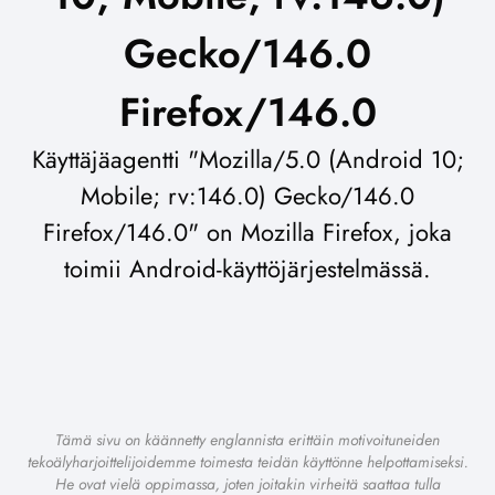
Gecko/146.0
Firefox/146.0
Käyttäjäagentti "Mozilla/5.0 (Android 10;
Mobile; rv:146.0) Gecko/146.0
Firefox/146.0" on Mozilla Firefox, joka
toimii Android-käyttöjärjestelmässä.
Tämä sivu on käännetty englannista erittäin motivoituneiden
tekoälyharjoittelijoidemme toimesta teidän käyttönne helpottamiseksi.
He ovat vielä oppimassa, joten joitakin virheitä saattaa tulla