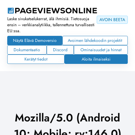
Laske sivukatselukerrat, älä ihmisiä. Tietosuoja
AVOIN BEETA
ensin – verkkianalytiikka, tallennettuna turvallisesti
EU:ssa.
Näytä Elävä Demoversio
Avoimen lähdekoodin projektit
Dokumentaatio
Discord
Ominaisuudet ja hinnat
Kerätyt tiedot
Aloita ilmaiseksi
Mozilla/5.0 (Android
10; Mobile; rv:146.0)