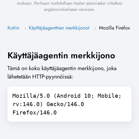
mukaan. Parhaan mahdollisen tiedon saamiseksi viitatkaa
englanninkieliseen versioon.
Kotiin
Käyttäjäagenttien merkkijonot
Mozilla Firefox
›
›
Käyttäjäagentin merkkijono
Tämä on koko käyttäjäagentin merkkijono, joka
lähetetään HTTP-pyynnöissä:
Mozilla/5.0 (Android 10; Mobile;
rv:146.0) Gecko/146.0
Firefox/146.0