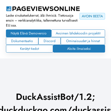
Laske sivukatselukerrat, älä ihmisiä. Tietosuoja
AVOIN BEETA
ensin – verkkianalytiikka, tallennettuna turvallisesti
EU:ssa.
Näytä Elävä Demoversio
Avoimen lähdekoodin projektit
Dokumentaatio
Discord
Ominaisuudet ja hinnat
Kerätyt tiedot
Aloita ilmaiseksi
DuckAssistBot/1.2;
/duckduckgo.com/duckassist