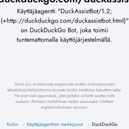
Käyttäjäagentti "DuckAssistBot/1.2;
(+http://duckduckgo.com/duckassistbot.html)"
on DuckDuckGo Bot, joka toimii
tuntemattomalla käyttöjärjestelmällä.
Tämä sivu on käännetty englannista erittäin motivoituneiden
tekoälyharjoittelijoidemme toimesta teidän käyttönne helpottamiseksi.
He ovat vielä oppimassa, joten joitakin virheitä saattaa tulla
mukaan. Parhaan mahdollisen tiedon saamiseksi viitatkaa
englanninkieliseen versioon.
Kotiin
Käyttäjäagenttien merkkijonot
DuckDuckGo
›
›