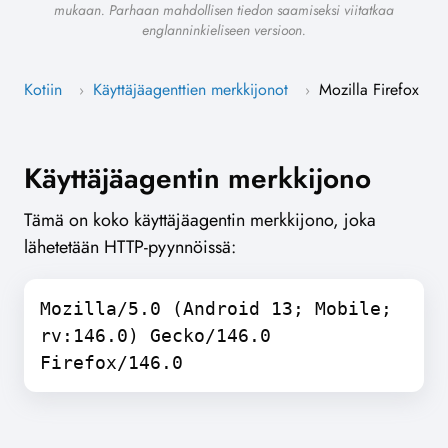
mukaan. Parhaan mahdollisen tiedon saamiseksi viitatkaa
englanninkieliseen versioon.
Kotiin
Käyttäjäagenttien merkkijonot
Mozilla Firefox
›
›
Käyttäjäagentin merkkijono
Tämä on koko käyttäjäagentin merkkijono, joka
lähetetään HTTP-pyynnöissä:
Mozilla/5.0 (Android 13; Mobile;
rv:146.0) Gecko/146.0
Firefox/146.0