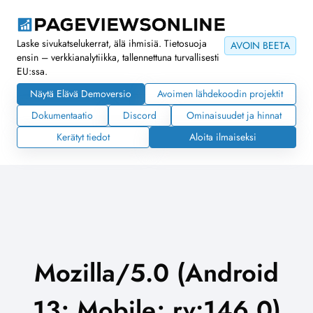
Laske sivukatselukerrat, älä ihmisiä. Tietosuoja
AVOIN BEETA
ensin – verkkianalytiikka, tallennettuna turvallisesti
EU:ssa.
Näytä Elävä Demoversio
Avoimen lähdekoodin projektit
Dokumentaatio
Discord
Ominaisuudet ja hinnat
Kerätyt tiedot
Aloita ilmaiseksi
Mozilla/5.0 (Android
13; Mobile; rv:146.0)