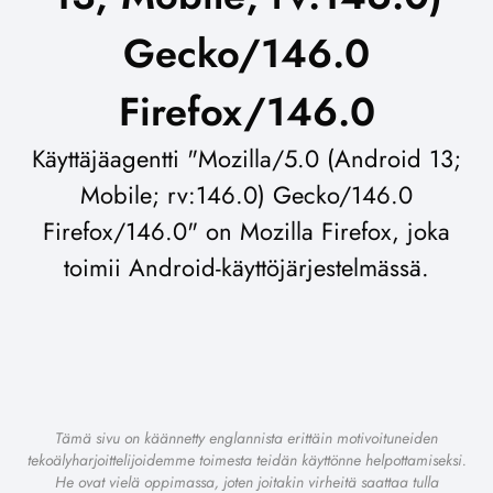
Gecko/146.0
Firefox/146.0
Käyttäjäagentti "Mozilla/5.0 (Android 13;
Mobile; rv:146.0) Gecko/146.0
Firefox/146.0" on Mozilla Firefox, joka
toimii Android-käyttöjärjestelmässä.
Tämä sivu on käännetty englannista erittäin motivoituneiden
tekoälyharjoittelijoidemme toimesta teidän käyttönne helpottamiseksi.
He ovat vielä oppimassa, joten joitakin virheitä saattaa tulla