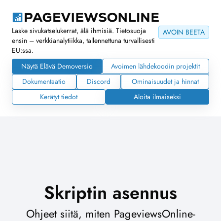
Laske sivukatselukerrat, älä ihmisiä. Tietosuoja
AVOIN BEETA
ensin – verkkianalytiikka, tallennettuna turvallisesti
EU:ssa.
Näytä Elävä Demoversio
Avoimen lähdekoodin projektit
Dokumentaatio
Discord
Ominaisuudet ja hinnat
Kerätyt tiedot
Aloita ilmaiseksi
Skriptin asennus
Ohjeet siitä, miten PageviewsOnline-