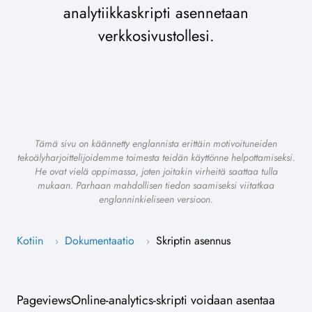
analytiikkaskripti asennetaan
verkkosivustollesi.
Tämä sivu on käännetty englannista erittäin motivoituneiden
tekoälyharjoittelijoidemme toimesta teidän käyttönne helpottamiseksi.
He ovat vielä oppimassa, joten joitakin virheitä saattaa tulla
mukaan. Parhaan mahdollisen tiedon saamiseksi viitatkaa
englanninkieliseen versioon.
Kotiin
Dokumentaatio
Skriptin asennus
›
›
PageviewsOnline-analytics-skripti voidaan asentaa