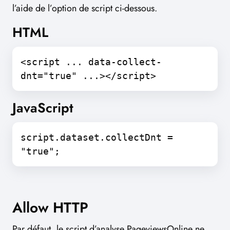
l’aide de l’option de script ci-dessous.
HTML
<script ... data-collect-
dnt="true" ...></script>
JavaScript
script.dataset.collectDnt =
"true";
Allow HTTP
Par défaut, le script d’analyse PageviewsOnline ne