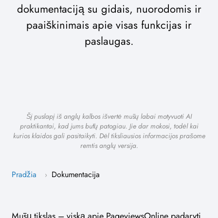
dokumentaciją su gidais, nuorodomis ir
paaiškinimais apie visas funkcijas ir
paslaugas.
Šį puslapį iš anglų kalbos išvertė mūsų labai motyvuoti AI
praktikantai, kad jums būtų patogiau. Jie dar mokosi, todėl kai
kurios klaidos gali pasitaikyti. Dėl tiksliausios informacijos prašome
remtis anglų versija.
Pradžia
Dokumentacija
›
Mūsų tikslas – viską apie PageviewsOnline padaryti