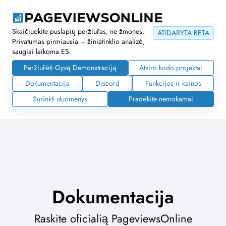
Skaičiuokite puslapių peržiūras, ne žmones.
ATIDARYTA BETA
Privatumas pirmiausia – žiniatinklio analizė,
saugiai laikoma ES.
Peržiūrėti Gyvą Demonstraciją
Atviro kodo projektai
Dokumentacija
Discord
Funkcijos ir kainos
Surinkti duomenys
Pradėkite nemokamai
Dokumentacija
Raskite oficialią PageviewsOnline