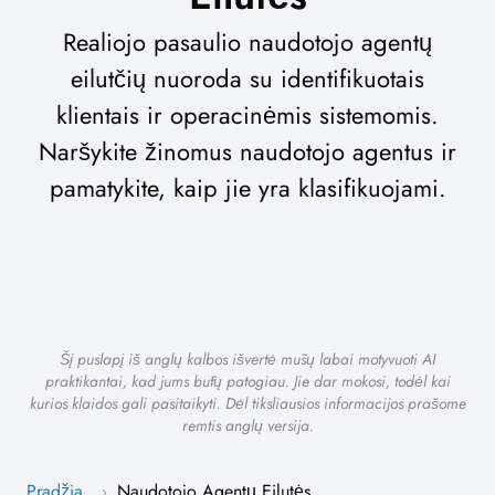
Realiojo pasaulio naudotojo agentų
eilutčių nuoroda su identifikuotais
klientais ir operacinėmis sistemomis.
Naršykite žinomus naudotojo agentus ir
pamatykite, kaip jie yra klasifikuojami.
Šį puslapį iš anglų kalbos išvertė mūsų labai motyvuoti AI
praktikantai, kad jums būtų patogiau. Jie dar mokosi, todėl kai
kurios klaidos gali pasitaikyti. Dėl tiksliausios informacijos prašome
remtis anglų versija.
Pradžia
Naudotojo Agentų Eilutės
›