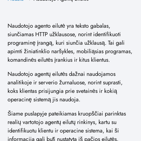
Naudotojo agento eilutė yra teksto gabalas,
siunčiamas HTTP užklausose, norint identifikuoti
programinę įrangą, kuri siunčia užklausą. Tai gali
apimti žiniatinklio naršykles, mobiliąsias programas,
komandinės eilutės įrankius ir kitus klientus.
Naudotojo agentų eilutės dažnai naudojamos
analitikoje ir serverio žurnaluose, norint suprasti,
koks klientas prisijungia prie svetainės ir kokią
operacinę sistemą jis naudoja.
Šiame puslapyje pateikiamas kruopščiai parinktas
realių vartotojo agentų eilutų rinkinys, kartu su
identifikuotu klientu ir operacine sistema, kai ši
informacija gali būti nustatyta iš pačios eilutės.