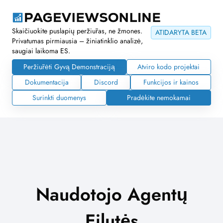
Skaičiuokite puslapių peržiūras, ne žmones.
ATIDARYTA BETA
Privatumas pirmiausia – žiniatinklio analizė,
saugiai laikoma ES.
Peržiūrėti Gyvą Demonstraciją
Atviro kodo projektai
Dokumentacija
Discord
Funkcijos ir kainos
Surinkti duomenys
Pradėkite nemokamai
Naudotojo Agentų
Eilutės