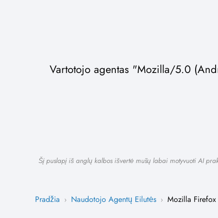
Vartotojo agentas "Mozilla/5.0 (Andr
Šį puslapį iš anglų kalbos išvertė mūsų labai motyvuoti AI prakt
Pradžia
Naudotojo Agentų Eilutės
Mozilla Firefox
›
›