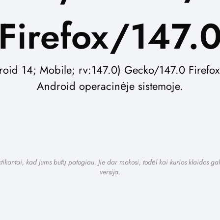
Firefox/147.
oid 14; Mobile; rv:147.0) Gecko/147.0 Firefox/
Android operacinėje sistemoje.
ikantai, kad jums būtų patogiau. Jie dar mokosi, todėl kai kurios klaidos gal
versija.