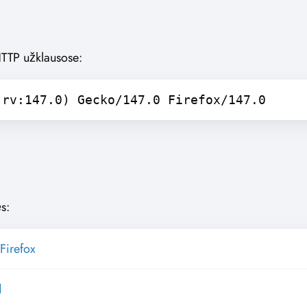
HTTP užklausose:
 rv:147.0) Gecko/147.0 Firefox/147.0
s:
Firefox
d