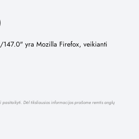
0
147.0" yra Mozilla Firefox, veikianti
i pasitaikyti. Dėl tiksliausios informacijos prašome remtis anglų