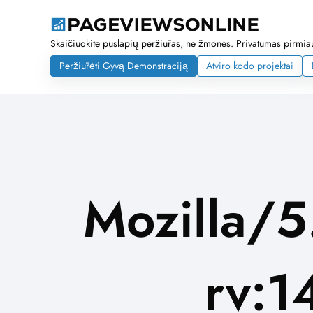
Skaičiuokite puslapių peržiūras, ne žmones. Privatumas pirmiaus
Peržiūrėti Gyvą Demonstraciją
Atviro kodo projektai
Mozilla/5
rv:1