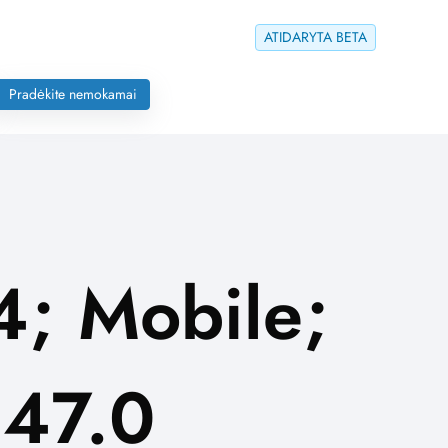
ATIDARYTA BETA
Pradėkite nemokamai
4; Mobile;
147.0