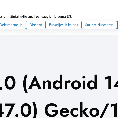
ia – žiniatinklio analizė, saugiai laikoma ES.
Dokumentacija
Discord
Funkcijos ir kainos
Surinkti duomenys
.0 (Android 1
47.0) Gecko/