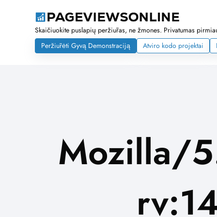
Skaičiuokite puslapių peržiūras, ne žmones. Privatumas pirmiaus
Peržiūrėti Gyvą Demonstraciją
Atviro kodo projektai
Mozilla/5
rv:1