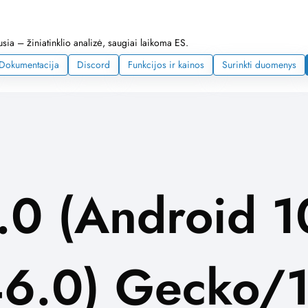
ia – žiniatinklio analizė, saugiai laikoma ES.
Dokumentacija
Discord
Funkcijos ir kainos
Surinkti duomenys
.0 (Android 1
46.0) Gecko/