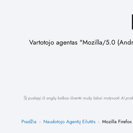
Vartotojo agentas "Mozilla/5.0 (Andr
Šį puslapį iš anglų kalbos išvertė mūsų labai motyvuoti AI prakt
Pradžia
Naudotojo Agentų Eilutės
Mozilla Firefox
›
›