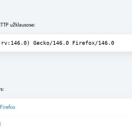
HTTP užklausose:
 rv:146.0) Gecko/146.0 Firefox/146.0
s:
Firefox
d