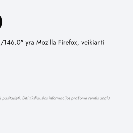
0
146.0" yra Mozilla Firefox, veikianti
i pasitaikyti. Dėl tiksliausios informacijos prašome remtis anglų