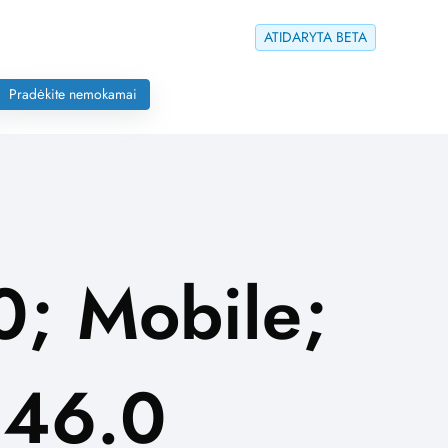
ATIDARYTA BETA
Pradėkite nemokamai
0; Mobile;
146.0