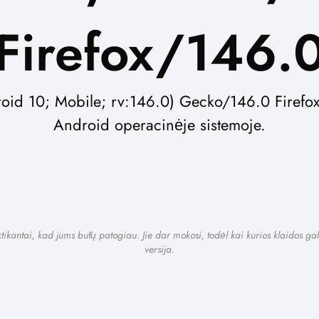
Firefox/146.
oid 10; Mobile; rv:146.0) Gecko/146.0 Firefox/
Android operacinėje sistemoje.
ikantai, kad jums būtų patogiau. Jie dar mokosi, todėl kai kurios klaidos gal
versija.