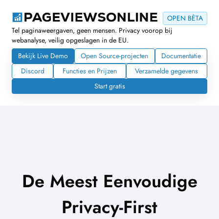
OPEN BÈTA
Tel paginaweergaven, geen mensen. Privacy voorop bij
webanalyse, veilig opgeslagen in de EU.
Bekijk Live Demo
Open Source-projecten
Documentatie
Discord
Functies en Prijzen
Verzamelde gegevens
Start gratis
De Meest Eenvoudige
Privacy-First