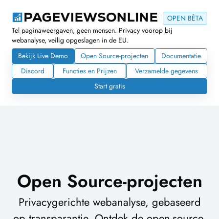
OPEN BÈTA
Tel paginaweergaven, geen mensen. Privacy voorop bij
webanalyse, veilig opgeslagen in de EU.
Bekijk Live Demo
Open Source-projecten
Documentatie
Discord
Functies en Prijzen
Verzamelde gegevens
Start gratis
Open Source-projecten
Privacygerichte webanalyse, gebaseerd
op transparantie. Ontdek de open-source-