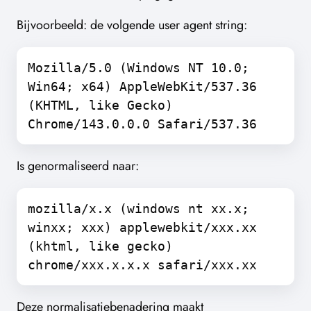
Bijvoorbeeld: de volgende user agent string:
Mozilla/5.0 (Windows NT 10.0;
Win64; x64) AppleWebKit/537.36
(KHTML, like Gecko)
Chrome/143.0.0.0 Safari/537.36
Is genormaliseerd naar:
mozilla/x.x (windows nt xx.x;
winxx; xxx) applewebkit/xxx.xx
(khtml, like gecko)
chrome/xxx.x.x.x safari/xxx.xx
Deze normalisatiebenadering maakt