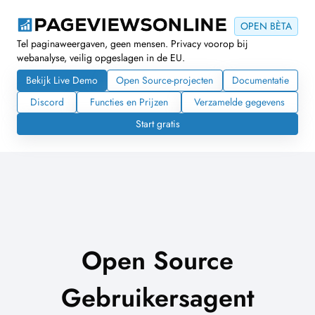
OPEN BÈTA
Tel paginaweergaven, geen mensen. Privacy voorop bij
webanalyse, veilig opgeslagen in de EU.
Bekijk Live Demo
Open Source-projecten
Documentatie
Discord
Functies en Prijzen
Verzamelde gegevens
Start gratis
Open Source
Gebruikersagent