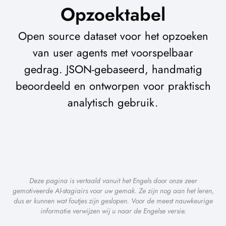
Opzoektabel
Open source dataset voor het opzoeken
van user agents met voorspelbaar
gedrag. JSON-gebaseerd, handmatig
beoordeeld en ontworpen voor praktisch
analytisch gebruik.
Deze pagina is vertaald vanuit het Engels door onze zeer
gemotiveerde AI-stagiairs voor uw gemak. Ze zijn nog aan het leren,
dus er kunnen wat foutjes zijn geslopen. Voor de meest nauwkeurige
informatie verwijzen wij u naar de Engelse versie.