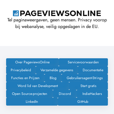
Tel paginaweergaven, geen mensen. Privacy voorop
bij webanalyse, veilig opgeslagen in de EU.
Over PageviewsOnline
Servicevoorwaarden
Privacybeleid
Verzamelde gegevens
Documentatie
Functies en Prijzen
Blog
Gebruikersagent-Strings
Word lid van Development
Start gratis
Open Source-projecten
Discord
IndieHackers
LinkedIn
GitHub