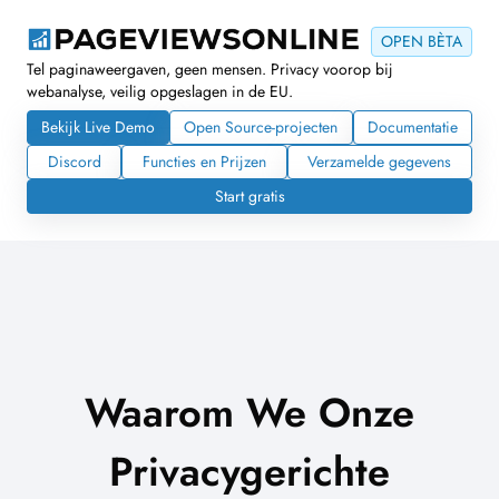
OPEN BÈTA
Tel paginaweergaven, geen mensen. Privacy voorop bij
webanalyse, veilig opgeslagen in de EU.
Bekijk Live Demo
Open Source-projecten
Documentatie
Discord
Functies en Prijzen
Verzamelde gegevens
Start gratis
Waarom We Onze
Privacygerichte