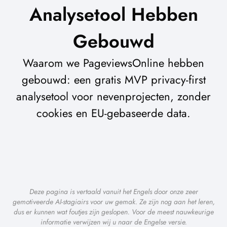
Analysetool Hebben
Gebouwd
Waarom we PageviewsOnline hebben
gebouwd: een gratis MVP privacy-first
analysetool voor nevenprojecten, zonder
cookies en EU-gebaseerde data.
Deze pagina is vertaald vanuit het Engels door onze zeer
gemotiveerde AI-stagiairs voor uw gemak. Ze zijn nog aan het leren,
dus er kunnen wat foutjes zijn geslopen. Voor de meest nauwkeurige
informatie verwijzen wij u naar de Engelse versie.