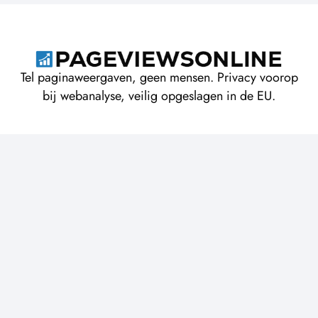
Tel paginaweergaven, geen mensen. Privacy voorop
bij webanalyse, veilig opgeslagen in de EU.
Over PageviewsOnline
Servicevoorwaarden
Privacybeleid
Verzamelde gegevens
Documentatie
Functies en Prijzen
Blog
Gebruikersagent-Strings
Word lid van Development
Start gratis
Open Source-projecten
Discord
IndieHackers
LinkedIn
GitHub