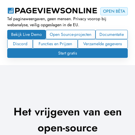
OPEN BÈTA
Tel paginaweergaven, geen mensen. Privacy voorop bij
webanalyse, veilig opgeslagen in de EU.
Bekijk Live Demo
Open Source-projecten
Documentatie
Discord
Functies en Prijzen
Verzamelde gegevens
Start gratis
Het vrijgeven van een
open-source