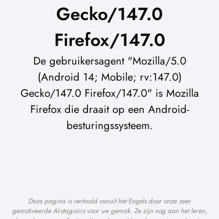
Gecko/147.0
Firefox/147.0
De gebruikersagent "Mozilla/5.0
(Android 14; Mobile; rv:147.0)
Gecko/147.0 Firefox/147.0" is Mozilla
Firefox die draait op een Android-
besturingssysteem.
Deze pagina is vertaald vanuit het Engels door onze zeer
gemotiveerde AI-stagiairs voor uw gemak. Ze zijn nog aan het leren,