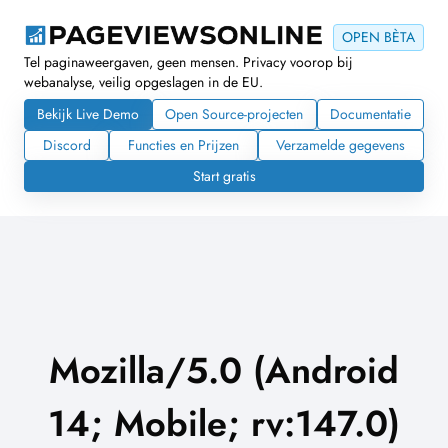
OPEN BÈTA
Tel paginaweergaven, geen mensen. Privacy voorop bij
webanalyse, veilig opgeslagen in de EU.
Bekijk Live Demo
Open Source-projecten
Documentatie
Discord
Functies en Prijzen
Verzamelde gegevens
Start gratis
Mozilla/5.0 (Android
14; Mobile; rv:147.0)