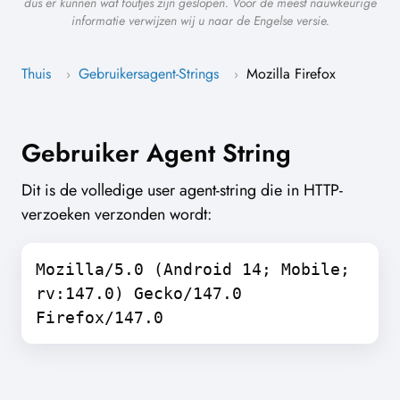
dus er kunnen wat foutjes zijn geslopen. Voor de meest nauwkeurige
informatie verwijzen wij u naar de Engelse versie.
Thuis
Gebruikersagent-Strings
Mozilla Firefox
›
›
Gebruiker Agent String
Dit is de volledige user agent-string die in HTTP-
verzoeken verzonden wordt:
Mozilla/5.0 (Android 14; Mobile;
rv:147.0) Gecko/147.0
Firefox/147.0