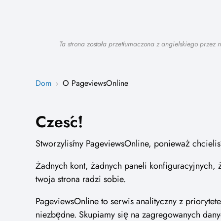
Ta strona została przetłumaczona z angielskiego przez
Dom
O PageviewsOnline
›
Cześć!
Stworzyliśmy PageviewsOnline, ponieważ chcieliśm
Żadnych kont, żadnych paneli konfiguracyjnych, 
twoja strona radzi sobie.
PageviewsOnline to serwis analityczny z priorytet
niezbędne. Skupiamy się na zagregowanych danyc