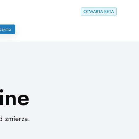
OTWARTA BETA
 darmo
ine
d zmierza.