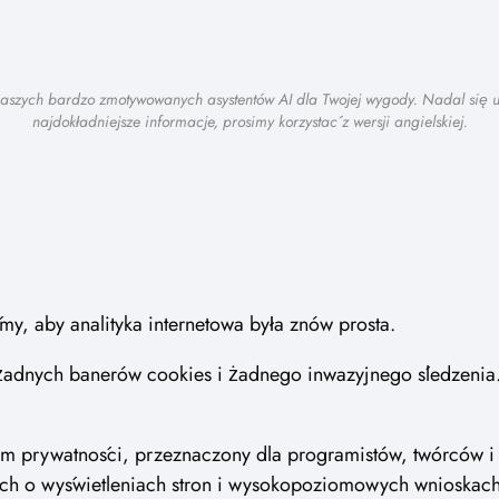
 naszych bardzo zmotywowanych asystentów AI dla Twojej wygody. Nadal się
najdokładniejsze informacje, prosimy korzystać z wersji angielskiej.
y, aby analityka internetowa była znów prosta.
żadnych banerów cookies i żadnego inwazyjnego śledzenia. 
em prywatności, przeznaczony dla programistów, twórców i wł
h o wyświetleniach stron i wysokopoziomowych wnioskach 