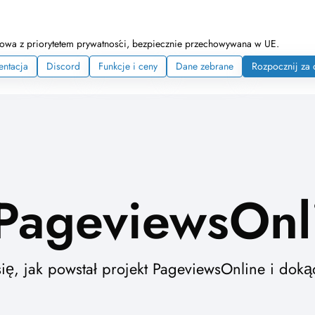
netowa z priorytetem prywatności, bezpiecznie przechowywana w UE.
ntacja
Discord
Funkcje i ceny
Dane zebrane
Rozpocznij za
PageviewsOnl
ię, jak powstał projekt PageviewsOnline i doką