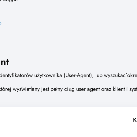
o
nt
identyfikatorów użytkownika (User-Agent), lub wyszukać okre
órej wyświetlany jest pełny ciąg user agent oraz klient i s
K