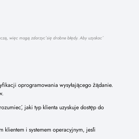
 uczą, więc mogą zdarzyć się drobne błędy. Aby uzyskać
ntyfikacji oprogramowania wysyłającego żądanie.
w.
ozumieć, jaki typ klienta uzyskuje dostęp do
m klientem i systemem operacyjnym, jeśli