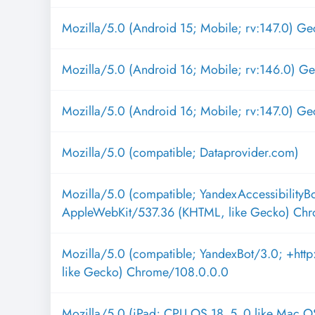
Mozilla/5.0 (Android 15; Mobile; rv:147.0) Ge
Mozilla/5.0 (Android 16; Mobile; rv:146.0) G
Mozilla/5.0 (Android 16; Mobile; rv:147.0) Ge
Mozilla/5.0 (compatible; Dataprovider.com)
Mozilla/5.0 (compatible; YandexAccessibilityB
AppleWebKit/537.36 (KHTML, like Gecko) Ch
Mozilla/5.0 (compatible; YandexBot/3.0; +ht
like Gecko) Chrome/108.0.0.0
Mozilla/5.0 (iPad; CPU OS 18_5_0 like Mac O