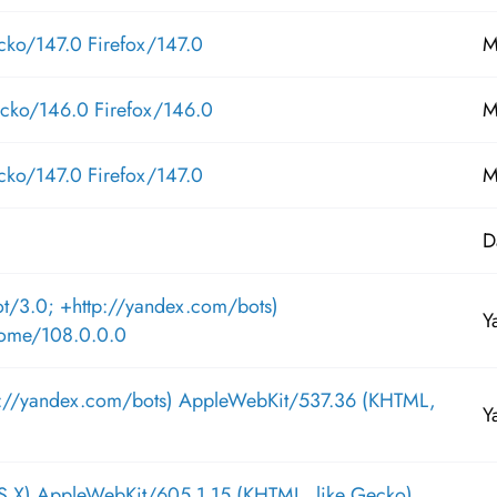
cko/147.0 Firefox/147.0
M
ecko/146.0 Firefox/146.0
M
cko/147.0 Firefox/147.0
M
D
ot/3.0; +http://yandex.com/bots)
Y
rome/108.0.0.0
tp://yandex.com/bots) AppleWebKit/537.36 (KHTML,
Y
S X) AppleWebKit/605.1.15 (KHTML, like Gecko)