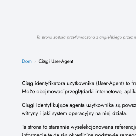
Ta strona została przetłumaczona z angielskiego przez
Dom
Ciągi User-Agent
›
Ciąg identyfikatora użytkownika (User-Agent) to 
Może obejmować przeglądarki internetowe, aplikac
Ciągi identyfikujące agenta użytkownika są powsz
witryny i jaki system operacyjny na niej działa.
Ta strona to starannie wyselekcjonowana referenc
informacje te da się określić na podstawie sameg