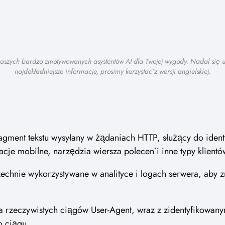
 naszych bardzo zmotywowanych asystentów AI dla Twojej wygody. Nadal się
najdokładniejsze informacje, prosimy korzystać z wersji angielskiej.
fragment tekstu wysyłany w żądaniach HTTP, służący do ide
je mobilne, narzędzia wiersza poleceń i inne typy klientó
echnie wykorzystywane w analityce i logach serwera, aby zr
ja rzeczywistych ciągów User-Agent, wraz z zidentyfikowany
o ciągu.