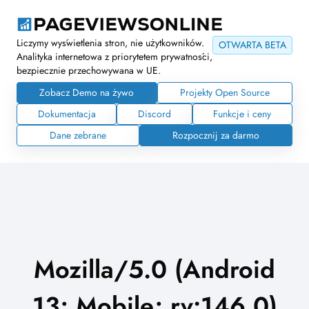
Liczymy wyświetlenia stron, nie użytkowników.
OTWARTA BETA
Analityka internetowa z priorytetem prywatności,
bezpiecznie przechowywana w UE.
Zobacz Demo na żywo
Projekty Open Source
Dokumentacja
Discord
Funkcje i ceny
Dane zebrane
Rozpocznij za darmo
Mozilla/5.0 (Android
13; Mobile; rv:146.0)