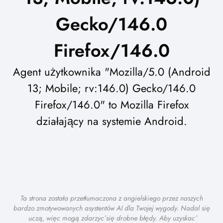
Gecko/146.0
Firefox/146.0
Agent użytkownika "Mozilla/5.0 (Android
13; Mobile; rv:146.0) Gecko/146.0
Firefox/146.0" to Mozilla Firefox
działający na systemie Android.
Ta strona została przetłumaczona z angielskiego przez naszych
bardzo zmotywowanych asystentów AI dla Twojej wygody. Nadal się
uczą, więc mogą zdarzyć się drobne błędy. Aby uzyskać