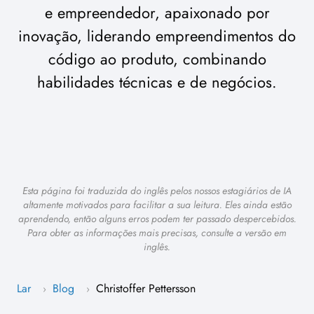
e empreendedor, apaixonado por
inovação, liderando empreendimentos do
código ao produto, combinando
habilidades técnicas e de negócios.
Esta página foi traduzida do inglês pelos nossos estagiários de IA
altamente motivados para facilitar a sua leitura. Eles ainda estão
aprendendo, então alguns erros podem ter passado despercebidos.
Para obter as informações mais precisas, consulte a versão em
inglês.
Lar
Blog
Christoffer Pettersson
›
›