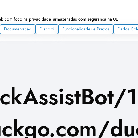
web com foco na privacidade, armazenadas com segurança na UE.
Documentação
Discord
Funcionalidades e Preços
Dados Col
ckAssistBot/1
ckgo.com/duc