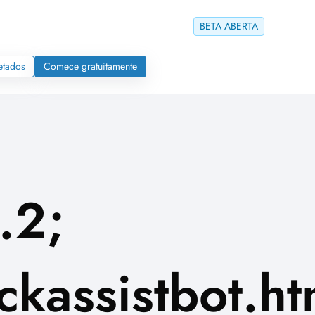
BETA ABERTA
etados
Comece gratuitamente
.2;
kassistbot.ht