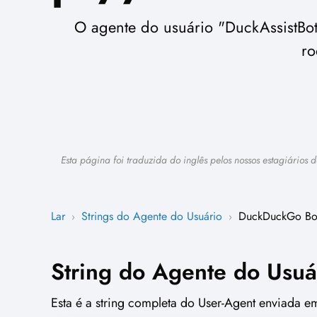
O agente do usuário "DuckAssistBo
ro
Esta página foi traduzida do inglês pelos nossos estagiários
Lar
Strings do Agente do Usuário
DuckDuckGo Bo
›
›
String do Agente do Usuá
Esta é a string completa do User-Agent enviada e