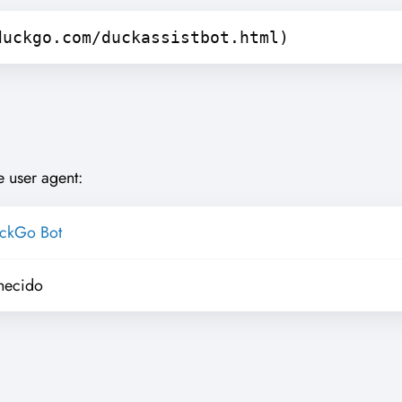
duckgo.com/duckassistbot.html)
 user agent:
ckGo Bot
hecido