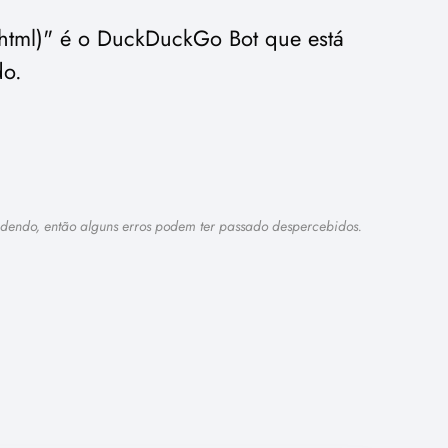
html)" é o DuckDuckGo Bot que está
do.
rendendo, então alguns erros podem ter passado despercebidos.