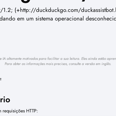
t/1.2; (+http://duckduckgo.com/duckassistbot.
dando em um sistema operacional desconheci
 de IA altamente motivados para facilitar a sua leitura. Eles ainda estão ap
Para obter as informações mais precisas, consulte a versão em inglês.
t
rio
m requisições HTTP: