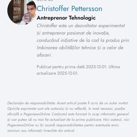
Christoffer Pettersson
Antreprenor Tehnologic
Christoffer este un dezvoltator experimentat
și antreprenor pasionat de inovație,
conducând inițiative de la cod la produs prin
îmbinarea abilităților tehnice și a celor de
afaceri.
Publicat pentru prima dată 2025-12-01. Ultima
actualizare 2025-12-01.
Declarație de responsabilitate: Acest articol poate fi scris de un autor invitat.
Opiniile exprimate sunt ale autorului și nu reflectă, în mod necesar, poziția
oficială a PageviewsOnline. Conținutul este furnizat în scop informativ general
și s-ar putea să nu mai fie actualizat de la prima publicare. Nici autorul, nici
PageviewsOnline nu își asumă responsabilitatea pentru eventuale erori,
omisiuni sau informații învechite din articol.