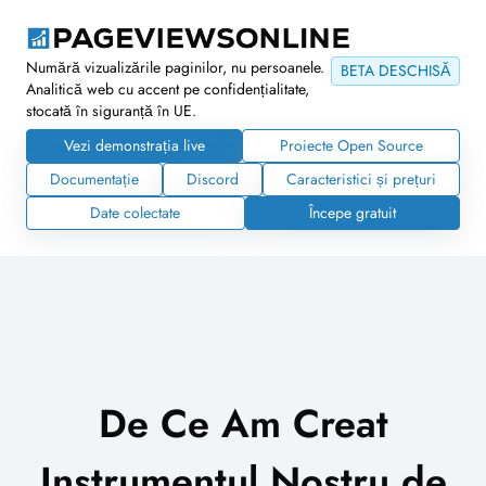
Numără vizualizările paginilor, nu persoanele.
BETA DESCHISĂ
Analitică web cu accent pe confidențialitate,
stocată în siguranță în UE.
Vezi demonstrația live
Proiecte Open Source
Documentație
Discord
Caracteristici și prețuri
Date colectate
Începe gratuit
De Ce Am Creat
Instrumentul Nostru de